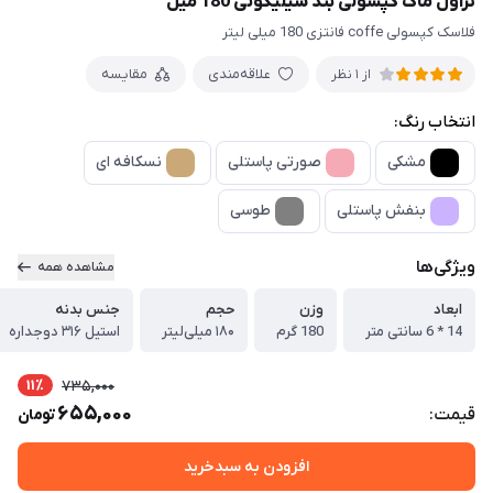
تراول ماگ کپسولی بند سیلیکونی 180 میل
فلاسک کپسولی coffe فانتزی 180 میلی لیتر
علاقه‌مندی
مقایسه
از 1 نظر
انتخاب رنگ:
مشکی
صورتی پاستلی
نسکافه ای
بنفش پاستلی
طوسی
ویژگی‌ها
مشاهده همه
ابعاد
وزن
حجم
جنس بدنه
14 * 6 سانتی متر
180 گرم
۱۸۰ میلی‌لیتر
استیل ۳۱۶ دوجداره
11٪
735,000
655,000
قیمت:
تومان
افزودن به سبدخرید