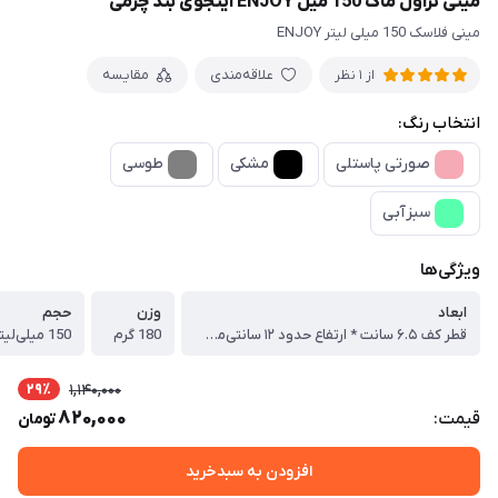
مینی تراول ماگ 150 میل ENJOY اینجوی بند چرمی
مینی فلاسک 150 میلی لیتر ENJOY
علاقه‌مندی
مقایسه
از 1 نظر
انتخاب رنگ:
صورتی پاستلی
مشکی
طوسی
سبزآبی
ویژگی‌ها
ابعاد
وزن
حجم
قطر کف ۶.۵ سانت * ارتفاع حدود ۱۲ سانتی‌متر * قطر دهانه ۵ سانت
180 گرم
150 میلی‌لیتر
29٪
1,140,000
820,000
قیمت:
تومان
افزودن به سبدخرید