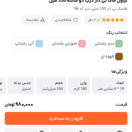
تراول ماگ نی دار درب دو حالته 350 میل
فلاسک نی دار 350 میلی لیتر کد 86
علاقه‌مندی
مقایسه
از 2 نظر
انتخاب رنگ:
سبز پاستلی
صورتی پاستلی
آبی پاستلی
قهوه ای
ویژگی‌ها
ابعاد
وزن
حجم
جنس بدنه
نو
19 * 6 سانتی متر
180 گرم
350 میلی‌لیتر
استیل
پی
980,000
قیمت:
تومان
افزودن به سبدخرید