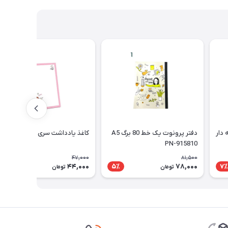
دار
دفتر پرونوت یک خط 80 برگ A5
کاغذ یادداشت سری دختر پیتیکو
PN-915810
47,000
81,500
44,000
78,000
7٪
5٪
7٪
تومان
تومان