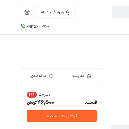
ورود / ثبت‌نام
09356210920
مقایسه
علاقه‌مندی
16٪
55,000
46,500
قیمت:
تومان
افزودن به سبدخرید