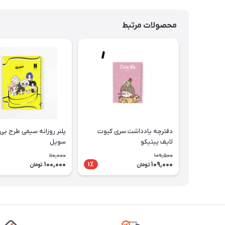
محصولات مرتبط
دفترچه یادداشت سری کیوت
پلنر روزانه سیمی طرح بی
لایف پیتیکو
سویل
110,000
109,500
100,000
109,000
1٪
تومان
تومان