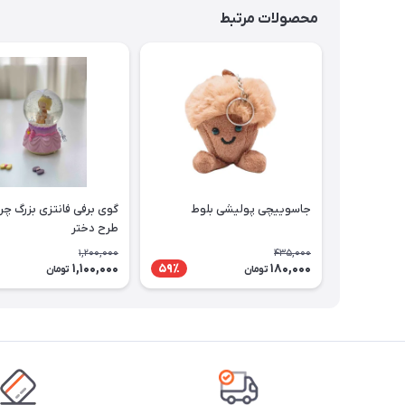
محصولات مرتبط
جاسوییچی پولیشی بلوط
گوی برفی فانتزی بزرگ چرا
طرح دختر
1,200,000
435,000
1,100,000
180,000
59٪
تومان
تومان