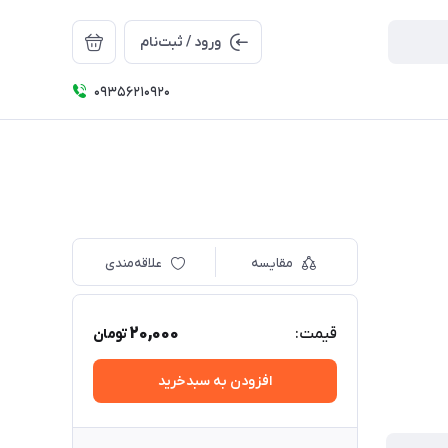
ورود / ثبت‌نام
09356210920
مقایسه
علاقه‌مندی
20,000
قیمت:
تومان
افزودن به سبدخرید