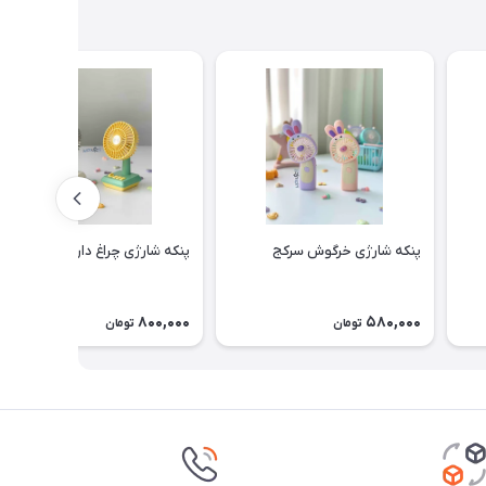
پنکه شارژی خرگوش سرکج
پنکه شارژی چراغ دار نوستالژی
800,000
580,000
تومان
تومان