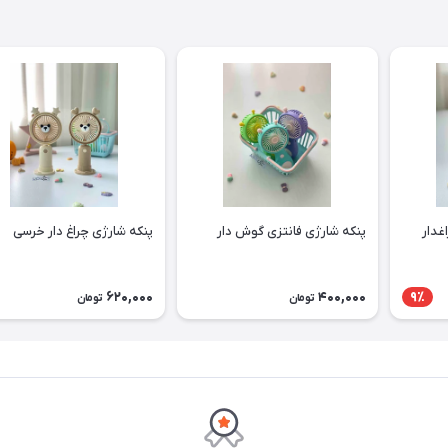
غدار
پنکه شارژی فانتزی گوش دار
پنکه شارژی چراغ دار خرسی
620,000
400,000
9٪
تومان
تومان