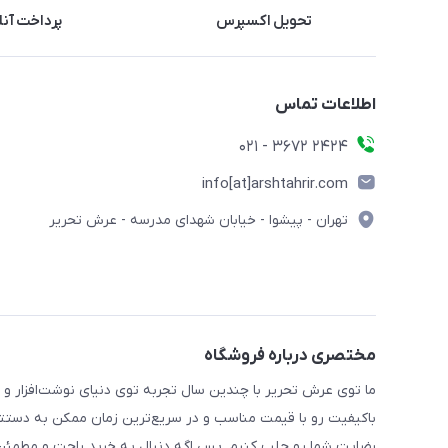
تحویل اکسپرس
پرداخت آنل
اطلاعات تماس
2424 3672 - 021
info[at]arshtahrir.com
تهران - پیشوا - خیابان شهدای مدرسه - عرش تحریر
مختصری درباره فروشگاه
ما توی عرش تحریر با چندین سال تجربه توی دنیای نوشت‌افزار و 
باکیفیت رو با قیمت مناسب و در سریع‌ترین زمان ممکن به دستتو
رضایت شما رو جلب کنیم. پس اگه دنبال یه خرید راحت و مطمئن 