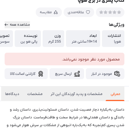
کتاب پسری در برج هوپا
علاقه‌مندی
مقایسه
ویژگی‌ها
مشاهده همه
انتشارات
ابعاد
وزن
نویسنده
تصویرگ
هوپا
14×19سانتی متر
255 گرم
پالی هو‌ ین
سوسن 
محصول مورد نظر موجود نمی‌باشد.
موجود در انبار
ارسال سریع
گارانتی اصالت کالا
معرفی
مشخصات و پدید آورندگان این اثر
مشخصات
دیدگاه‌ها
داستان به‌یکباره دچار مصیبت شدن، داستان مسئولیت‌پذیری، داستان رشد و
بالندگی و داستان همدلی‌ها در شرایط سخت و طاقت‌فرساست. داستان بزرگ
شدن پسری کم‌تجربه که به‌یک‌باره انبوهی از مشکلات بر سرش هوار می‌شود و