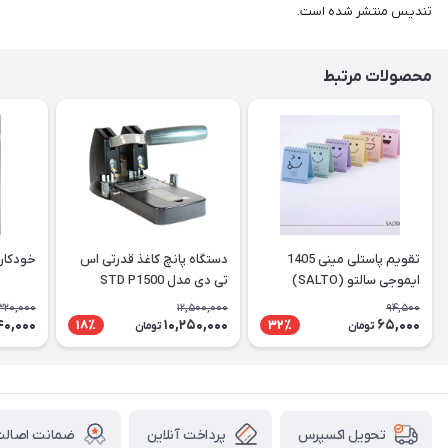
تندیس منتشر شده است.
محصولات مرتبط
تقویم پاستلی مینی 1405
دستگاه پانچ کاغذ قدرتی اس
خودکار
ایموجی سالتو (SALTO)
تی دی مدل STD P1500
320,000
12,500,000
94,500
40,000
10,250,000
65,000
18٪
32٪
تومان
تومان
پرداخت آنلاین
ضمانت اصالت 
تحویل اکسپرس