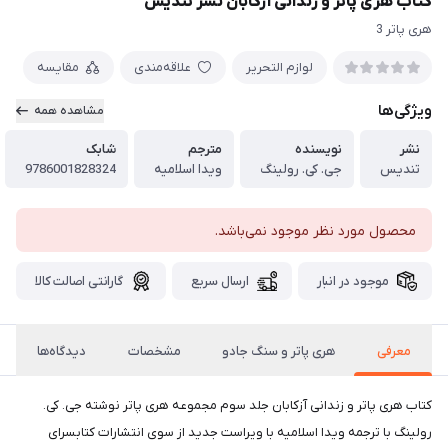
کتاب هری پاتر و زندانی آزکابان نشر تندیس
هری پاتر 3
لوازم التحریر
علاقه‌مندی
مقایسه
ویژگی‌ها
مشاهده همه
نشر
نویسنده
مترجم
شابک
تندیس
جی. کی. رولینگ
ویدا اسلامیه
9786001828324
محصول مورد نظر موجود نمی‌باشد.
موجود در انبار
ارسال سریع
گارانتی اصالت کالا
معرفی
هری پاتر و سنگ جادو
مشخصات
دیدگاه‌ها
کتاب هری پاتر و زندانی آزکابان جلد سوم مجموعه هری پاتر نوشته جی. کی.
رولینگ با ترجمه ویدا اسلامیه با ویراست جدید از سوی انتشارات کتابسرای