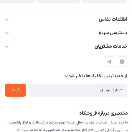
اطلاعات تماس
2424 3672 - 021
دسترسی سریع
info[at]arshtahrir.com
لیست محصولات
خدمات مشتریان
تهران - پیشوا - خیابان شهدای مدرسه - عرش تحریر
درباره ما
پرداخت الکترونیکی امن
راهنما
رویه ارسال کالا
از جدید‌ترین تخفیف‌ها با‌ خبر شوید
حریم خصوصی
تماس با ما
ثبت
مختصری درباره فروشگاه
ما توی عرش تحریر با چندین سال تجربه توی دنیای نوشت‌افزار و لوازم‌التحریر،
حالا توی فضای مجازی هم کنار شما هستیم. هدفمون اینه که محصولات