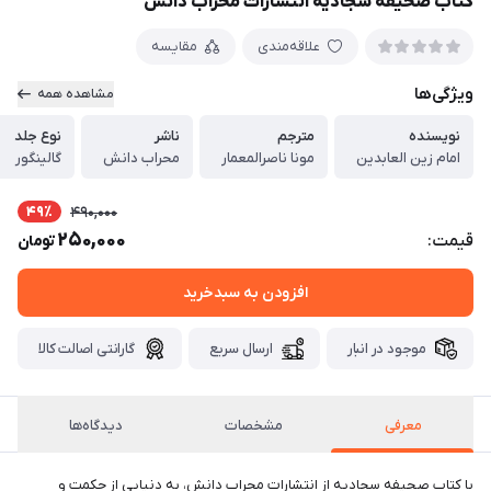
کتاب صحیفه سجادیه انتشارات محراب دانش
علاقه‌مندی
مقایسه
ویژگی‌ها
مشاهده همه
نویسنده
مترجم
ناشر
نوع جلد
امام زین العابدین
مونا ناصرالمعمار
محراب دانش
گالینگور
49٪
490,000
250,000
قیمت:
تومان
افزودن به سبدخرید
موجود در انبار
ارسال سریع
گارانتی اصالت کالا
معرفی
مشخصات
دیدگاه‌ها
با کتاب صحیفه سجادیه از انتشارات محراب دانش، به دنیایی از حکمت و