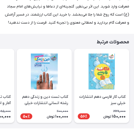
معرفت وارد شوید. این اثر بی‌نظیر، گنجینه‌ای از دعاها و نیایش‌های امام سجاد
(ع) است که روح شما را جلا می‌بخشد. با خرید این کتاب ارزشمند، در مسیر آرامش
و معرفت گام بردارید و لحظاتی معنوی را تجربه کنید. فرصت را از دست ندهید!
محصولات مرتبط
کتاب کار فارسی دهم انتشارات
کتاب تست دین و زندگی دهم
کتاب ت
خیلی سبز
رشته انسانی انتشارات خیلی
آمار و 
سبز
انتشارا
695,000
200,000
339,000
00,000
100,000
150,000
50٪
56٪
تومان
تومان