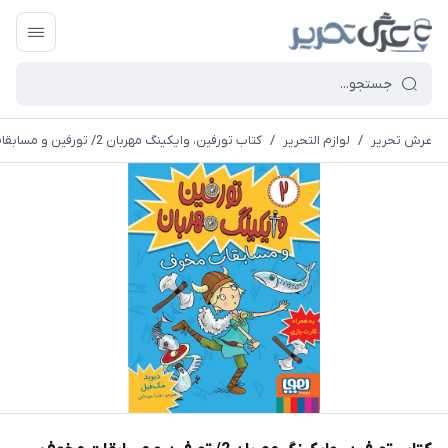
عرش تحریر
/
لوازم التحریر
/
کتاب تورفین، وایکینگ مهربان 2/ تورفین و مسابقات مخوف انتشارات هوپا