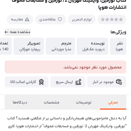
کتاب تورفین، وایکینگ مهربان 2/ تورفین و مسابقات مخوف
انتشارات هوپا
لوازم التحریر
علاقه‌مندی
مقایسه
ویژگی‌ها
مشاهده همه
نشر
نویسنده
مترجم
تصویرگر
تعدا
هوپا
دیوید مک‌فیل
عذرا جوزدانی
ریچارد مورگان
140 صفحه
محصول مورد نظر موجود نمی‌باشد.
موجود در انبار
ارسال سریع
گارانتی اصالت کالا
معرفی
توضیحات
مشخصات
دیدگاه‌ها
آیا به دنبال ماجراجویی‌های هیجان‌انگیز و داستانی پر از شگفتی هستید؟ کتاب
"تورفین، وایکینگ مهربان 2: تورفین و مسابقات مخوف" از انتشارات هوپا، کاری