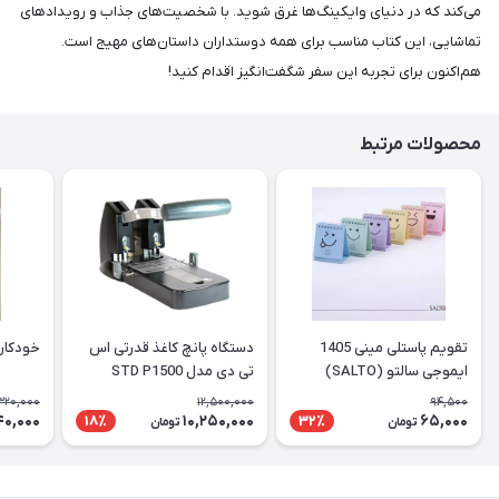
می‌کند که در دنیای وایکینگ‌ها غرق شوید. با شخصیت‌های جذاب و رویدادهای
تماشایی، این کتاب مناسب برای همه دوستداران داستان‌های مهیج است.
هم‌اکنون برای تجربه این سفر شگفت‌انگیز اقدام کنید!
محصولات مرتبط
تقویم پاستلی مینی 1405
دستگاه پانچ کاغذ قدرتی اس
خودکار
ایموجی سالتو (SALTO)
تی دی مدل STD P1500
320,000
12,500,000
94,500
40,000
10,250,000
65,000
18٪
32٪
تومان
تومان