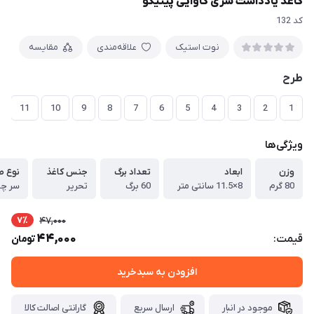
کاغذ یادداشت سری کاوایی پیتیکو
کد 132
نوت استیک
علاقه‌مندی
مقایسه
طرح
11
10
9
8
7
6
5
4
3
2
1
ویژگی‌ها
وزن
ابعاد
تعداد برگ
جنس کاغذ
نوع ص
80 گرم
8×11.5 سانتی متر
60 برگ
تحریر
سر چ
7٪
47,000
44,000
قیمت:
تومان
افزودن به سبدخرید
موجود در انبار
ارسال سریع
گارانتی اصالت کالا