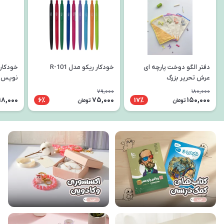
دفتر الگو دوخت پارچه ای
خودکار ریکو مدل R-101
خودکار
عرش تحریر بزرگ
نویس
79,000
180,000
18,000
75,000
150,000
6٪
17٪
تومان
تومان