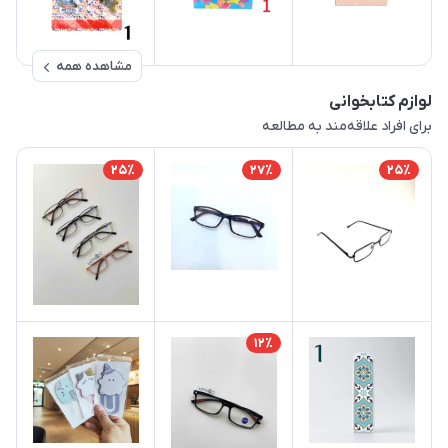
مشاهده همه
لوازم کتابخوانی
برای افراد علاقه‌مند به مطالعه
25٪
27٪
25٪
12٪