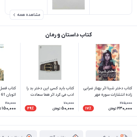
مشاهده همه
کتاب داستان و رمان
کتاب دختر شینا اثر بهناز ضرابی
کتاب باید کسی این دختر بد را
کتاب فصل 
زاده انتشارات سوره مهر
ادب می‌ کرد اثر هما سعادت
اتوبان 61 نشر نیماژ
210,000
70,000
275,000
150,000
50,000
230,000
29٪
17٪
تومان
تومان
ت