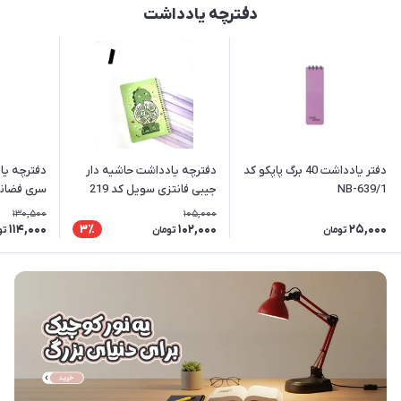
دفترچه یادداشت
دفتر یادداشت 40 برگ پاپکو کد
دفترچه یادداشت حاشیه دار
دفترچه یا
NB-639/1
جیبی فانتزی سویل کد 219
سری فضانو
130,500
105,000
114,000
102,000
25,000
3٪
تومان
تومان
تو