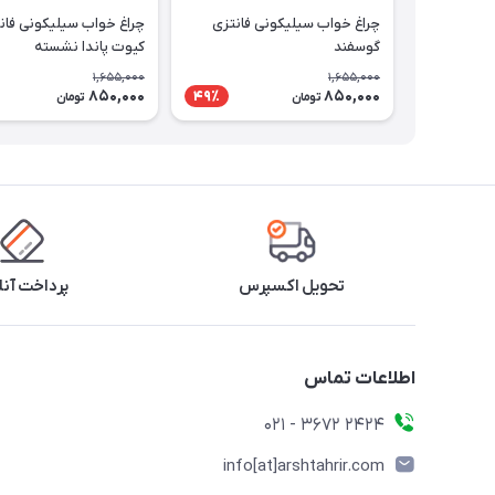
چراغ خواب سیلیکونی فانتزی
چراغ خواب سیلیکونی فان
گوسفند
کیوت پاندا نشسته
1,655,000
1,655,000
850,000
850,000
49٪
تومان
تومان
تحویل اکسپرس
پرداخت آنل
اطلاعات تماس
2424 3672 - 021
info[at]arshtahrir.com