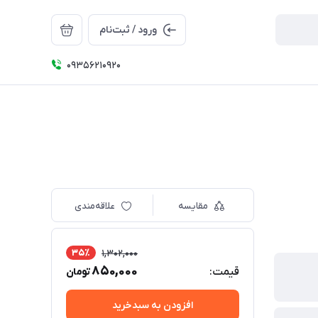
ورود / ثبت‌نام
09356210920
مقایسه
علاقه‌مندی
35٪
1,302,000
850,000
قیمت:
تومان
افزودن به سبدخرید