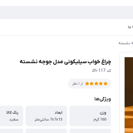
ما
ه نشسته
چراغ خواب سیلیکونی مدل جوجه نشسته
کد zh-117
از 1 نظر
ویژگی‌ها
وزن
ابعاد
رنگ کالا
160 گرم
7x7x13 سانتی‌متر
سفید