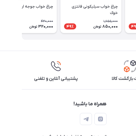
چراغ خواب سیلیکونی فانتزی
چراغ خواب جوجه اردک کوچولو
خوک
430,000
1,655,000
320,000
850,000
26٪
49٪
49
تومان
تومان
بازگشت کالا
پشتیبانی آنلاین و تلفنی
همراه ما باشید!