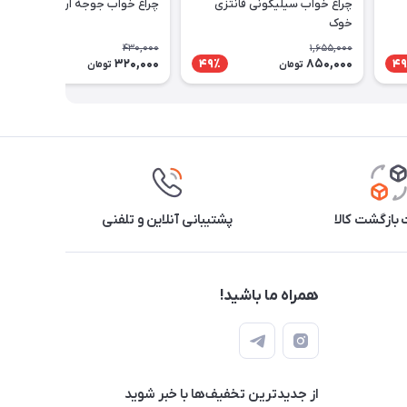
چراغ خواب سیلیکونی فانتزی
چراغ خواب جوجه اردک کوچولو
خوک
430,000
1,655,000
320,000
850,000
26٪
49٪
49
تومان
تومان
بازگشت کالا
پشتیبانی آنلاین و تلفنی
همراه ما باشید!
از جدید‌ترین تخفیف‌ها با‌ خبر شوید