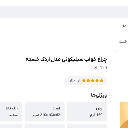
ما
 خسته
چراغ خواب سیلیکونی مدل اردک خسته
zh-120
از 1 نظر
ویژگی‌ها
وزن
ابعاد
رنگ کالا
160 گرم
210‌x‌103‌x‌62 میلیمتر
سفید