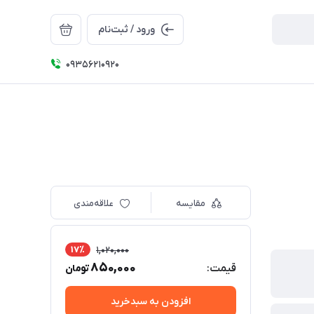
ورود / ثبت‌نام
09356210920
مقایسه
علاقه‌مندی
17٪
1,020,000
850,000
قیمت:
تومان
افزودن به سبدخرید