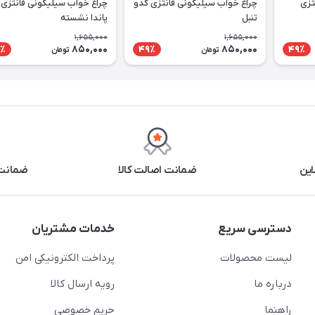
تزی
چراغ خواب سیلیکونی فانتزی کدو
چراغ خواب سیلیکونی فانتزی
تنبل
پاندا نشسته
1,655,000
1,655,000
850,000
850,000
٪
49٪
49٪
تومان
تومان
این
ضمانت اصالت کالا
ضمانت 
دسترسی سریع
خدمات مشتریان
لیست محصولات
پرداخت الکترونیکی امن
درباره ما
رویه ارسال کالا
راهنما
حریم خصوصی