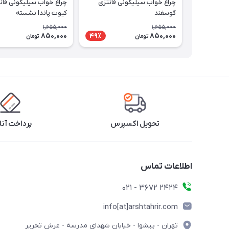
چراغ خواب سیلیکونی فانتزی
چراغ خواب سیلیکونی فان
گوسفند
کیوت پاندا نشسته
1,655,000
1,655,000
850,000
850,000
49٪
تومان
تومان
تحویل اکسپرس
پرداخت آنل
اطلاعات تماس
2424 3672 - 021
info[at]arshtahrir.com
تهران - پیشوا - خیابان شهدای مدرسه - عرش تحریر