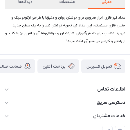
معرفی
مشخصات
دیدگاه‌ها
مداد گیر فلزی: ابزار ضروری برای نوشتن روان و دقیق! با طراحی ارگونومیک و
جنس فلزی مستحکم، این مداد گیر تجربه نوشتن شما را به یک سطح جدید
می‌برد. مناسب برای دانش‌آموزان، هنرمندان و حرفه‌ای‌ها. آن را امروز تهیه کنید و
از راحتی و کارایی بی‌نظیر آن لذت ببرید!
پرداخت آنلاین
ضمانت اصالت 
تحویل اکسپرس
اطلاعات تماس
2424 3672 - 021
دسترسی سریع
info[at]arshtahrir.com
لیست محصولات
خدمات مشتریان
تهران - پیشوا - خیابان شهدای مدرسه - عرش تحریر
درباره ما
پرداخت الکترونیکی امن