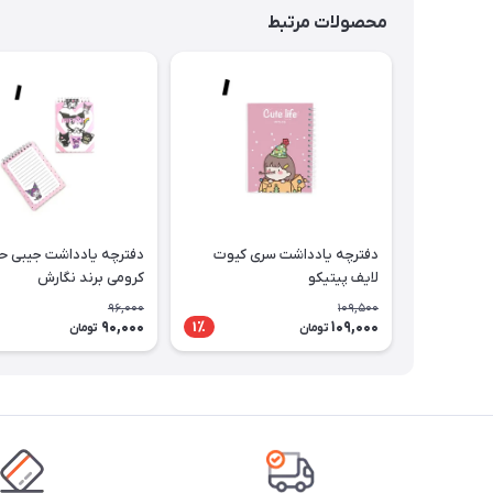
محصولات مرتبط
دفترچه یادداشت سری کیوت
دفترچه یادداشت جیبی حا
لایف پیتیکو
کرومی برند نگارش
96,000
109,500
90,000
109,000
1٪
تومان
تومان