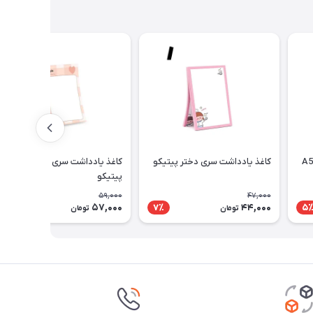
دفتر پرونوت یک خط 80 برگ A5
کاغذ یادداشت سری دختر پیتیکو
کاغذ یادداشت سری simple
پیتیکو
59,000
47,000
57,000
44,000
4٪
7٪
5
تومان
تومان