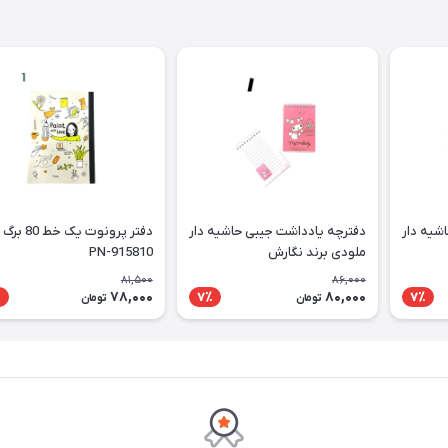
شیه دار
دفترچه یادداشت جیبی حاشیه دار
ملودی برند نگارش
PN-915810
81,500
86,000
78,000
80,000
٪
7٪
7٪
تومان
تومان