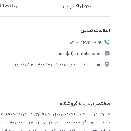
تحویل اکسپرس
پرداخت آنل
اطلاعات تماس
2424 3672 - 021
info[at]arshtahrir.com
تهران - پیشوا - خیابان شهدای مدرسه - عرش تحریر
مختصری درباره فروشگاه
ما توی عرش تحریر با چندین سال تجربه توی دنیای نوشت‌افزار و 
باکیفیت رو با قیمت مناسب و در سریع‌ترین زمان ممکن به دستتو
رضایت شما رو جلب کنیم. پس اگه دنبال یه خرید راحت و مطمئن 