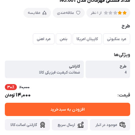
مداد فشنگی قهرمانان مدل NO.601
علاقه‌مندی
مقایسه
از 1 نظر
طرح
مرد عنکبوتی
کاپیتان امریکا
بتمن
مرد اهنی
ویژگی‌ها
طرح
گارانتی
4
ضمانت کیفیت فیزیکی کالا
30٪
20,000
14,000
قیمت:
تومان
افزودن به سبدخرید
موجود در انبار
ارسال سریع
گارانتی اصالت کالا