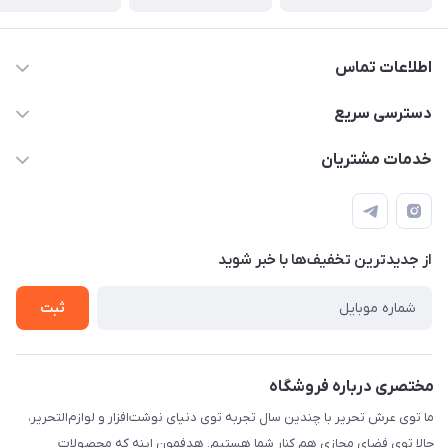
اطلاعات تماس
2424 3672 - 021
دسترسی سریع
info[at]arshtahrir.com
لیست محصولات
خدمات مشتریان
تهران - پیشوا - خیابان شهدای مدرسه - عرش تحریر
درباره ما
پرداخت الکترونیکی امن
راهنما
رویه ارسال کالا
از جدید‌ترین تخفیف‌ها با‌ خبر شوید
حریم خصوصی
تماس با ما
ثبت
مختصری درباره فروشگاه
ما توی عرش تحریر با چندین سال تجربه توی دنیای نوشت‌افزار و لوازم‌التحریر،
حالا توی فضای مجازی هم کنار شما هستیم. هدفمون اینه که محصولات