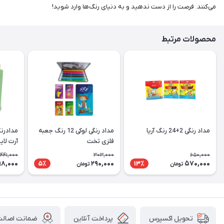
می‌کنند. فرصت را از دست ندهید و به دنیای رنگ‌ها وارد شوید!
محصولات مرتبط
مداد رنگی 2+24 رنگ آریا
مداد رنگی لوکی 12 رنگ جعبه
فلزی تخت
آرت لای
441,000
303,000
650,000
8,000
290,000
570,000
5٪
13٪
تومان
تومان
پرداخت آنلاین
ضمانت اصالت 
تحویل اکسپرس