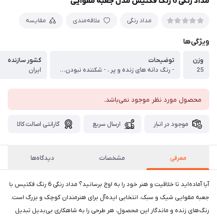
مداد رنگی 6 رنگ فکتیس مدل جعبه مقوایی
مداد رنگی
علاقه‌مندی
مقایسه
ویژگی‌ها
وزن
توضیحات
کشور سازنده
25
- رنگ دانه های زنده و پر ، - شکننده نبودن مغز مداد ، - طراحی بدنه ی مناسب با آناتومی بدن و دست انسان ، - جنس چوب با کیفیت خوش تراش
ایران
محصول مورد نظر موجود نمی‌باشد.
موجود در انبار
ارسال سریع
گارانتی اصالت کالا
معرفی
مشخصات
دیدگاه‌ها
آیا آماده‌اید تا خلاقیت و هنر خود را به اوج برسانید؟ مداد رنگی 6 رنگ فکتیس با
جعبه مقوایی شیک و سبک، انتخابی ایده‌آل برای هنرمندان کوچک و بزرگ است.
رنگ‌های زنده و ماندگار این محصول، هر طرحی را به شاهکاری بی‌بدیل تبدیل