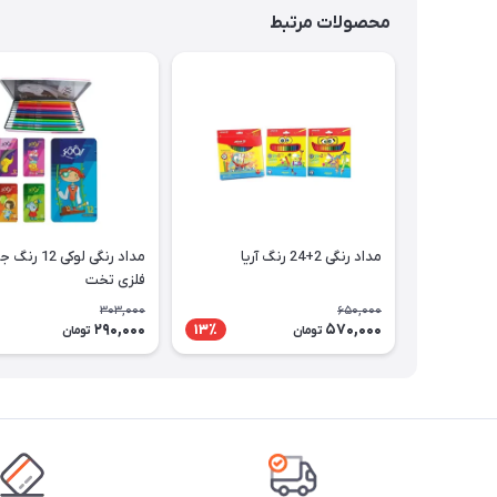
محصولات مرتبط
مداد رنگی 2+24 رنگ آریا
مداد رنگی لوکی 12
فلزی تخت
303,000
650,000
290,000
570,000
13٪
تومان
تومان