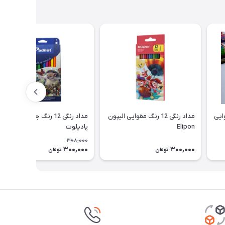
مداد رنگی 12 رنگ مقوایی الیپون
مداد رنگی 12 رنگ جعبه مقوایی
Elipon
پادیلوت
388,000
300,000
300,000
23٪
تومان
تومان