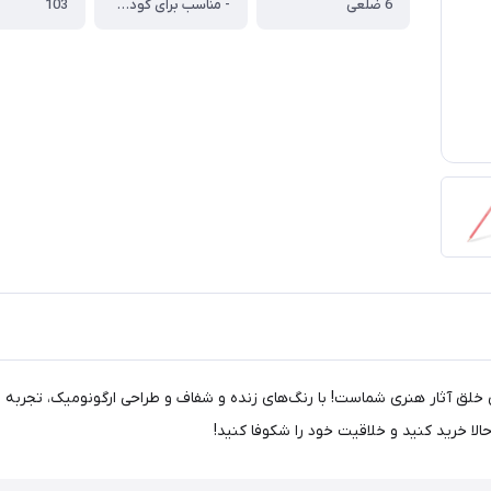
6 ضلعی
- مناسب برای کودکان و دانش آموزان و هنرمندان ، - - رنگ شفاف و با کیفیت ، - جنس مداد نرم و پر رنگ ، - خوش تراش ، - دارای پوشش مخصوص سفیدرنگ A-B-S روی نوک، برای افزایش مقاومت آن در برابر شکستن
103
‌نظیر برای خلق آثار هنری شماست! با رنگ‌های زنده و شفاف و طراحی ارگونومیک، تجر
لا خرید کنید و خلاقیت خود را شکوفا کنید!