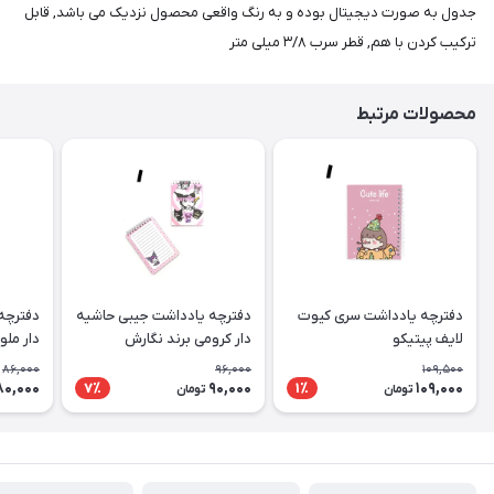
جدول به صورت دیجیتال بوده و به رنگ واقعی محصول نزدیک می باشد, قابل
ترکیب کردن با هم, قطر سرب ۳/۸ میلی متر
محصولات مرتبط
دفترچه یادداشت سری کیوت
دفترچه یادداشت جیبی حاشیه
دفترچه
لایف پیتیکو
دار کرومی برند نگارش
دار ملو
86,000
96,000
109,500
80,000
90,000
109,000
7٪
1٪
تومان
تومان