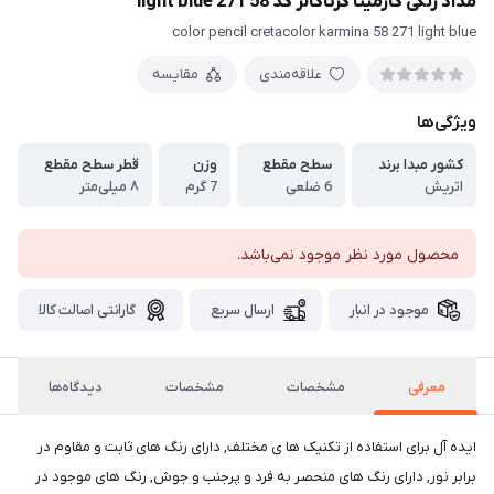
مداد رنگی کارمینا کرتاکالر کد 58 271 light blue
color pencil cretacolor karmina 58 271 light blue
علاقه‌مندی
مقایسه
ویژگی‌ها
کشور مبدا برند
سطح مقطع
وزن
قطر سطح مقطع
اتریش
6 ضلعی
7 گرم
۸ میلی‌متر
محصول مورد نظر موجود نمی‌باشد.
موجود در انبار
ارسال سریع
گارانتی اصالت کالا
معرفی
مشخصات
مشخصات
دیدگاه‌ها
ایده آل برای استفاده از تکنیک ها ی مختلف, دارای رنگ های ثابت و مقاوم در
برابر نور, دارای رنگ های منحصر به فرد و پرجنب و جوش, رنگ های موجود در