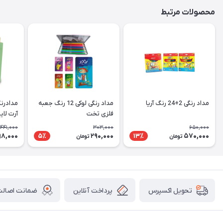
محصولات مرتبط
مداد رنگی 2+24 رنگ آریا
مداد رنگی لوکی 12 رنگ جعبه
فلزی تخت
آرت لای
441,000
303,000
650,000
8,000
290,000
570,000
5٪
13٪
تومان
تومان
پرداخت آنلاین
ضمانت اصالت 
تحویل اکسپرس