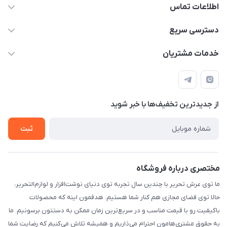
اطلاعات تماس
2424 3672 - 021
دسترسی سریع
info[at]arshtahrir.com
لیست محصولات
خدمات مشتریان
تهران - پیشوا - خیابان شهدای مدرسه - عرش تحریر
درباره ما
پرداخت الکترونیکی امن
راهنما
رویه ارسال کالا
از جدید‌ترین تخفیف‌ها با‌ خبر شوید
حریم خصوصی
تماس با ما
ثبت
مختصری درباره فروشگاه
ما توی عرش تحریر با چندین سال تجربه توی دنیای نوشت‌افزار و لوازم‌التحریر،
حالا توی فضای مجازی هم کنار شما هستیم. هدفمون اینه که محصولات
باکیفیت رو با قیمت مناسب و در سریع‌ترین زمان ممکن به دستتون برسونیم. ما
به حقوق مشتری‌هامون احترام می‌ذاریم و همیشه تلاش می‌کنیم که رضایت شما