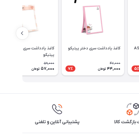
دفتر پرونوت یک خط 80 برگ A5
کاغذ یادداشت سری دختر پیتیکو
کاغذ یادداشت سری simple
پیتیکو
59,000
47,000
57,000
44,000
4٪
7٪
5
تومان
تومان
بازگشت کالا
پشتیبانی آنلاین و تلفنی