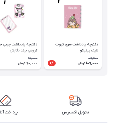
دفترچه یادداشت سری کیوت
دفترچه یادداشت جیبی حا
لایف پیتیکو
کرومی برند نگارش
96,000
109,500
90,000
109,000
1٪
تومان
تومان
تحویل اکسپرس
پرداخت آنل