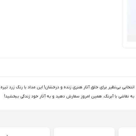
داد آبرنگی کرتاکالر مارینو، کد Permanent Dark Yellow 241 09، انتخابی بی‌نظیر برای خلق آثار هنری زنده و درخشان
به نقاشی با آبرنگ. همین امروز سفارش دهید و به آثار خود زندگی ببخشید!