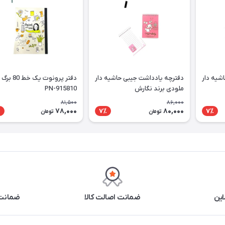
شیه دار
دفترچه یادداشت جیبی حاشیه دار
ملودی برند نگارش
PN-915810
81,500
86,000
78,000
80,000
٪
7٪
7٪
تومان
تومان
این
ضمانت اصالت کالا
ضمانت 