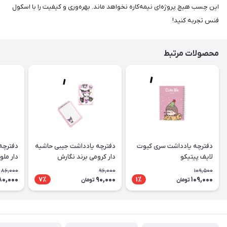
این چسب هیچ پروژه‌ای نیمه‌کاره نخواهد ماند. بهره‌وری و کیفیت را با اسکول
فنس تجربه کنید!
محصولات مرتبط
دفترچه یادداشت سری کیوت
دفترچه یادداشت جیبی حاشیه
دفترچه
لایف پیتیکو
دار کرومی برند نگارش
دار ملو
86,000
96,000
109,500
80,000
90,000
109,000
7٪
1٪
تومان
تومان