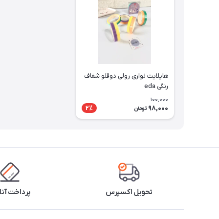
هایلایت نواری رولی دوقلو شفاف
رنگی eda
100,000
98,000
2٪
تومان
تحویل اکسپرس
پرداخت آنل