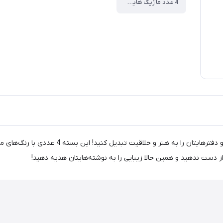
4 عدد ماژیک هایلایت
با ماژیک هایلایت پاستلی اسکول فنس کد FA92312، 
 دست ندهید و همین حالا زیبایی را به نوشته‌هایتان هدیه دهید!