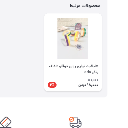
محصولات مرتبط
هایلایت نواری رولی دوقلو شفاف
رنگی eda
100,000
98,000
2٪
تومان