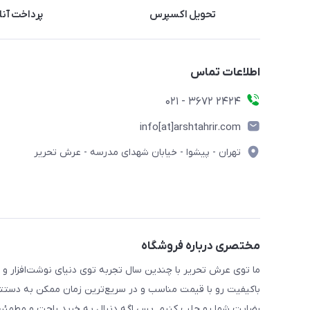
تحویل اکسپرس
پرداخت آنل
اطلاعات تماس
2424 3672 - 021
info[at]arshtahrir.com
تهران - پیشوا - خیابان شهدای مدرسه - عرش تحریر
مختصری درباره فروشگاه
ما توی عرش تحریر با چندین سال تجربه توی دنیای نوشت‌افزار و 
باکیفیت رو با قیمت مناسب و در سریع‌ترین زمان ممکن به دستتو
رضایت شما رو جلب کنیم. پس اگه دنبال یه خرید راحت و مطمئن 