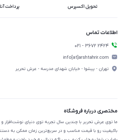
تحویل اکسپرس
پرداخت آنل
اطلاعات تماس
2424 3672 - 021
info[at]arshtahrir.com
تهران - پیشوا - خیابان شهدای مدرسه - عرش تحریر
مختصری درباره فروشگاه
ما توی عرش تحریر با چندین سال تجربه توی دنیای نوشت‌افزار و 
باکیفیت رو با قیمت مناسب و در سریع‌ترین زمان ممکن به دستتو
رضایت شما رو جلب کنیم. پس اگه دنبال یه خرید راحت و مطمئن 