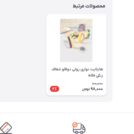
محصولات مرتبط
هایلایت نواری رولی دوقلو شفاف
رنگی eda
100,000
98,000
2٪
تومان