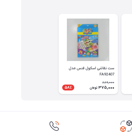
ست نقاشی اسکول فنس مدل
FA92407
889,000
375,000
58٪
تومان