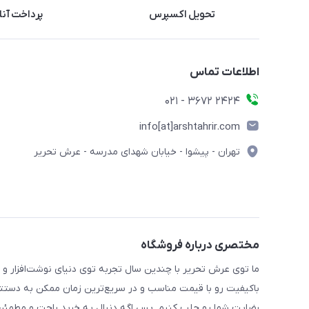
تحویل اکسپرس
پرداخت آنل
اطلاعات تماس
2424 3672 - 021
info[at]arshtahrir.com
تهران - پیشوا - خیابان شهدای مدرسه - عرش تحریر
مختصری درباره فروشگاه
ما توی عرش تحریر با چندین سال تجربه توی دنیای نوشت‌افزار و 
باکیفیت رو با قیمت مناسب و در سریع‌ترین زمان ممکن به دستتو
رضایت شما رو جلب کنیم. پس اگه دنبال یه خرید راحت و مطمئن 