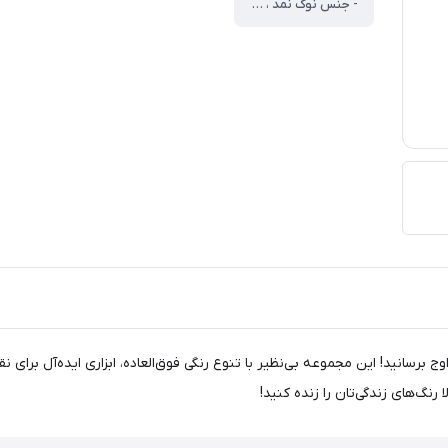
- جنس نوک نمد ، سایر توضیحات ، - دارای یک سر تخت و یک سر براش ، - نوع ماژیک دو سر ، - نوع نوک تخت
یسیک مدل BAS-4424، خلاقیت‌تان را به اوج برسانید! این مجموعه بی‌نظیر با تنوع رنگی فوق‌العاده، ابزار
نگ‌های زندگی‌تان را زنده کنید!