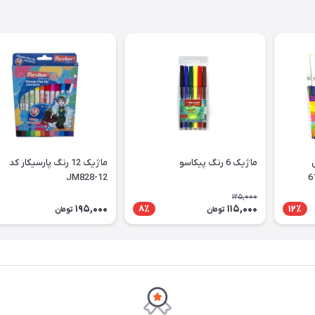
ل
ماژیک 6 رنگ پیکاسو
ماژیک 12 رنگ پارسیکار کد
JM828-12
125,000
195,000
115,000
8٪
12٪
تومان
تومان