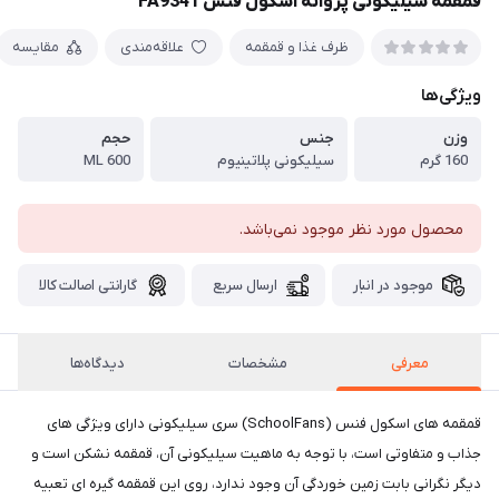
قمقمه سیلیکونی پروانه اسکول فنس FA9341
ظرف غذا و قمقمه
علاقه‌مندی
مقایسه
ویژگی‌ها
وزن
جنس
حجم
160 گرم
سیلیکونی پلاتینیوم
600 ML
محصول مورد نظر موجود نمی‌باشد.
موجود در انبار
ارسال سریع
گارانتی اصالت کالا
معرفی
مشخصات
دیدگاه‌ها
قمقمه های اسکول فنس (SchoolFans) سری سیلیکونی دارای ویژگی های
جذاب و متفاوتی است، با توجه به ماهیت سیلیکونی آن، قمقمه نشکن است و
دیگر نگرانی بابت زمین خوردگی آن وجود ندارد، روی این قمقمه گیره ای تعبیه