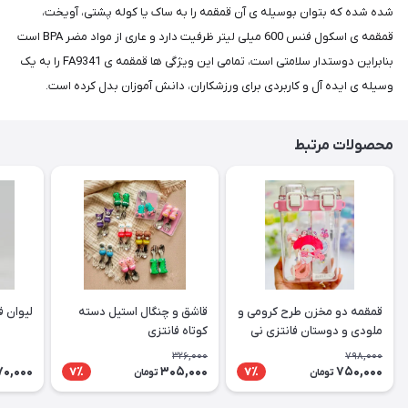
شده شده که بتوان بوسیله ی آن قمقمه را به ساک یا کوله پشتی، آویخت،
قمقمه ی اسکول فنس 600 میلی لیتر ظرفیت دارد و عاری از مواد مضر BPA است
بنابراین دوستدار سلامتی است، تمامی این ویژگی ها قمقمه ی FA9341 را به یک
وسیله ی ایده آل و کاربردی برای ورزشکاران، دانش آموزان بدل کرده است.
محصولات مرتبط
قمقمه دو مخزن طرح کرومی و
قاشق و چنگال استیل دسته
لیوان ف
ملودی و دوستان فانتزی نی
کوتاه فانتزی
دار و آسان نوش
326,000
798,000
70,000
305,000
750,000
7٪
7٪
تومان
تومان