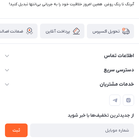
آبرنگ تا رنگ روغن. همین امروز خلاقیت خود را به جریانی بی‌انتها تبدیل کنید!
پرداخت آنلاین
ضمانت اصالت 
تحویل اکسپرس
اطلاعات تماس
2424 3672 - 021
دسترسی سریع
info[at]arshtahrir.com
لیست محصولات
خدمات مشتریان
تهران - پیشوا - خیابان شهدای مدرسه - عرش تحریر
درباره ما
پرداخت الکترونیکی امن
راهنما
رویه ارسال کالا
از جدید‌ترین تخفیف‌ها با‌ خبر شوید
حریم خصوصی
تماس با ما
ثبت