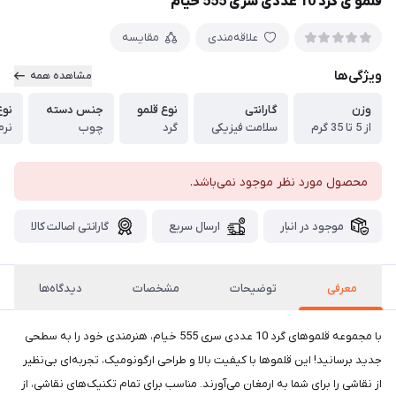
قلمو ی گرد 10 عددی سری 555 خیام
علاقه‌مندی
مقایسه
ویژگی‌ها
مشاهده همه
وزن
گارانتی
نوع قلمو
جنس دسته
نوع
از 5 تا 35 گرم
سلامت فیزیکی
گرد
چوب
نرم
محصول مورد نظر موجود نمی‌باشد.
موجود در انبار
ارسال سریع
گارانتی اصالت کالا
معرفی
توضیحات
مشخصات
دیدگاه‌ها
با مجموعه قلموهای گرد 10 عددی سری 555 خیام، هنرمندی خود را به سطحی
جدید برسانید! این قلموها با کیفیت بالا و طراحی ارگونومیک، تجربه‌ای بی‌نظیر
از نقاشی را برای شما به ارمغان می‌آورند. مناسب برای تمام تکنیک‌های نقاشی، از