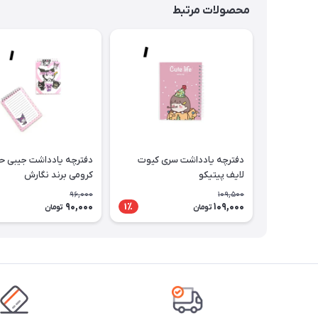
محصولات مرتبط
دفترچه یادداشت سری کیوت
دفترچه یادداشت جیبی حا
لایف پیتیکو
کرومی برند نگارش
96,000
109,500
90,000
109,000
1٪
تومان
تومان