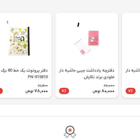
شیه دار
دفترچه یادداشت جیبی حاشیه دار
ملودی برند نگارش
PN-915810
81,500
86,000
78,000
80,000
٪
7٪
7٪
تومان
تومان