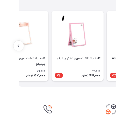
دفتر پرونوت یک خط 80 برگ A5
کاغذ یادداشت سری دختر پیتیکو
کاغذ یادداشت سری simple
پیتیکو
59,000
47,000
57,000
44,000
4٪
7٪
5
تومان
تومان