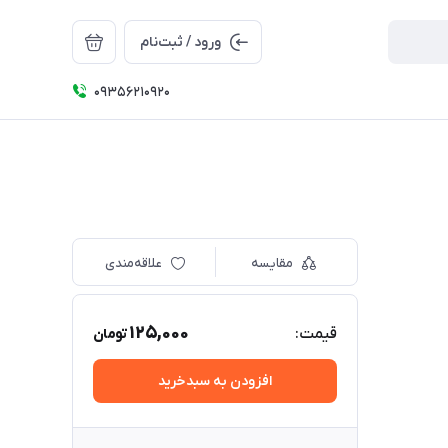
ورود / ثبت‌نام
09356210920
مقایسه
علاقه‌مندی
125,000
قیمت:
تومان
افزودن به سبدخرید