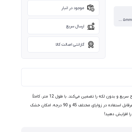
موجود در انبار
۱۲ متر عرض ۵mm نوارِ غلط گیر ، منظور از رنگ، رنگ‌های بدنه‌ی غلط گیر است و رنگ نوار همه آنها سفید میباشد .
ارسال سریع
گارانتی اصالت کالا
با غلط گیر نواری 12 متری زوما ZOM-934، دیگر اشتباهات نوشتاری شما هیچ شانسی ندارند! این محصول با کیفیت بالا و طراحی ارگونومیک، اصلاح سریع و بدون لکه را تضمین می‌کند. با طول 12 متر، کاملاً
اقتصادی و به‌صرفه برای استفاده طولانی‌مدت است. طول نوار برابر با 12 متر و عرض 5 میلی متری، امکان اصلاح متون بدون پاشش و پخش جوهرقابل استفاده در زوایای مختلف 45 و 90 درجه، امکان خشک
ا افزایش دهید!