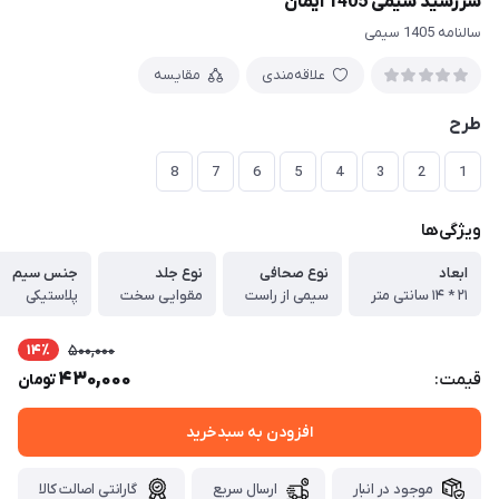
سررسید سیمی 1405 ایمان
سالنامه 1405 سیمی
علاقه‌مندی
مقایسه
طرح
8
7
6
5
4
3
2
1
ویژگی‌ها
ابعاد
نوع صحافی
نوع جلد
جنس سیم
۲۱ * ۱۴ سانتی متر
سیمی از راست
مقوایی سخت
پلاستیکی
14٪
500,000
430,000
قیمت:
تومان
افزودن به سبدخرید
موجود در انبار
ارسال سریع
گارانتی اصالت کالا