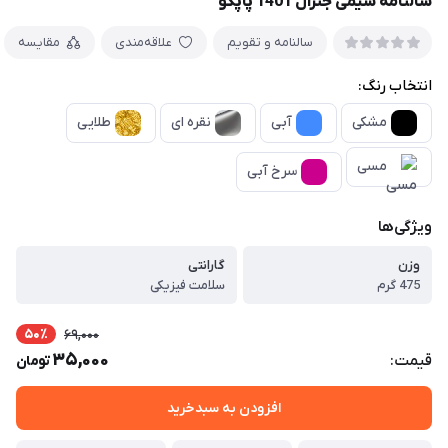
سالنامه سیمی جنرال 1401 پاپکو
سالنامه و تقویم
علاقه‌مندی
مقایسه
انتخاب رنگ:
مشکی
آبی
نقره ای
طلایی
مسی
سرخ آبی
ویژگی‌ها
وزن
گارانتی
475 گرم
سلامت فیزیکی
50٪
69,000
35,000
قیمت:
تومان
افزودن به سبدخرید