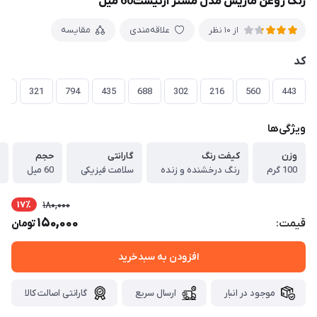
رنگ روغن ماریس مدل مستر آرتیست60 میل
علاقه‌مندی
مقایسه
از 10 نظر
کد
06
321
794
435
688
302
216
560
443
ویژگی‌ها
وزن
کیفت رنگ
گارانتی
حجم
100 گرم
رنگ درخشنده و زنده
سلامت فیزیکی
60 میل
17٪
180,000
150,000
قیمت:
تومان
افزودن به سبدخرید
موجود در انبار
ارسال سریع
گارانتی اصالت کالا