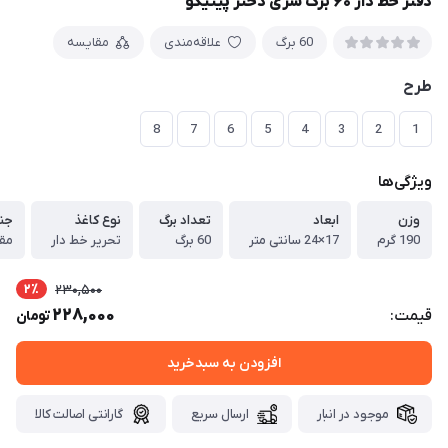
دفتر خط دار ۶۰ برگ سری دختر پیتیکو
60 برگ
علاقه‌مندی
مقایسه
طرح
8
7
6
5
4
3
2
1
ویژگی‌ها
وزن
ابعاد
تعداد برگ
نوع کاغذ
جن
190 گرم
17×24 سانتی متر
60 برگ
تحریر خط دار
مقو
2٪
230,500
228,000
قیمت:
تومان
افزودن به سبدخرید
موجود در انبار
ارسال سریع
گارانتی اصالت کالا