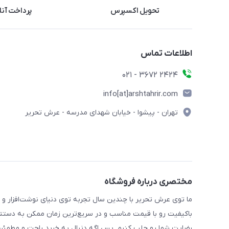
تحویل اکسپرس
پرداخت آنل
اطلاعات تماس
2424 3672 - 021
info[at]arshtahrir.com
تهران - پیشوا - خیابان شهدای مدرسه - عرش تحریر
مختصری درباره فروشگاه
ما توی عرش تحریر با چندین سال تجربه توی دنیای نوشت‌افزار و 
باکیفیت رو با قیمت مناسب و در سریع‌ترین زمان ممکن به دستتو
رضایت شما رو جلب کنیم. پس اگه دنبال یه خرید راحت و مطمئن 