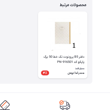
محصولات مرتبط
دفتر B5 پرونوت تک خط 50 برگ
پاپکو کد PN-916501
104,500
101,000
4٪
تومان