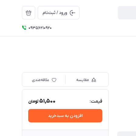
ورود / ثبت‌نام
09356210920
مقایسه
علاقه‌مندی
51,500
قیمت:
تومان
افزودن به سبدخرید