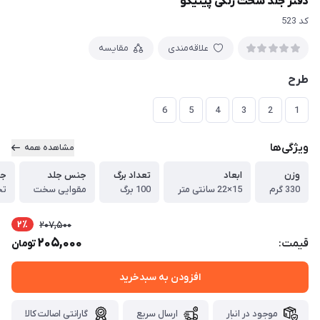
دفتر جلد سخت رنگی پیتیکو
کد 523
علاقه‌مندی
مقایسه
طرح
6
5
4
3
2
1
ویژگی‌ها
مشاهده همه
وزن
ابعاد
تعداد برگ
جنس جلد
جن
330 گرم
15×22 سانتی متر
100 برگ
مقوایی سخت
تح
2٪
207,500
205,000
قیمت:
تومان
افزودن به سبدخرید
موجود در انبار
ارسال سریع
گارانتی اصالت کالا