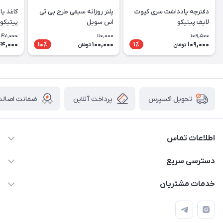
دفترچه یادداشت سری کیوت
پلنر روزانه سیمی طرح بی تی
کاغذ ی
لایف پیتیکو
اس سویل
پیتیکو
47,000
110,000
109,500
44,000
100,000
109,000
10٪
1٪
تومان
تومان
پرداخت آنلاین
ضمانت اصالت 
تحویل اکسپرس
اطلاعات تماس
2424 3672 - 021
دسترسی سریع
info[at]arshtahrir.com
لیست محصولات
خدمات مشتریان
تهران - پیشوا - خیابان شهدای مدرسه - عرش تحریر
درباره ما
پرداخت الکترونیکی امن
راهنما
رویه ارسال کالا