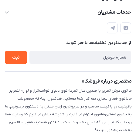
info[at]arshtahrir.com
لیست محصولات
خدمات مشتریان
تهران - پیشوا - خیابان شهدای مدرسه - عرش تحریر
درباره ما
پرداخت الکترونیکی امن
راهنما
رویه ارسال کالا
از جدید‌ترین تخفیف‌ها با‌ خبر شوید
حریم خصوصی
تماس با ما
ثبت
مختصری درباره فروشگاه
ما توی عرش تحریر با چندین سال تجربه توی دنیای نوشت‌افزار و لوازم‌التحریر،
حالا توی فضای مجازی هم کنار شما هستیم. هدفمون اینه که محصولات
باکیفیت رو با قیمت مناسب و در سریع‌ترین زمان ممکن به دستتون برسونیم. ما
به حقوق مشتری‌هامون احترام می‌ذاریم و همیشه تلاش می‌کنیم که رضایت شما
رو جلب کنیم. پس اگه دنبال یه خرید راحت و مطمئن هستید، همین حالا سری
به محصولاتمون بزنید!