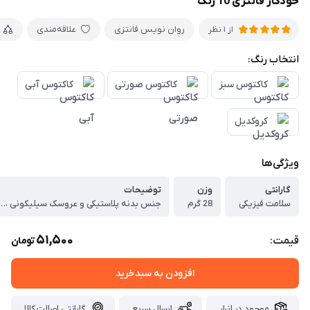
خودکار فانتزی 10 رنگ
روان نویس فانتزی
علاقه‌مندی
از 1 نظر
انتخاب رنگ:
کاکتوس سبز
کاکتوس صورتی
کاکتوس آبی
کروکدیل
ویژگی‌ها
گارانتی
وزن
توضیحات
سلامت فیزیکی
28 گرم
جنس بدنه پلاستیکی و عروسک سیلیکونی ، بسیار روان در 10 رنگ مختلف ( مشکی+ قهوه ای+ آبی کاربنی+قرمز +نارنجی
51,500
قیمت:
تومان
افزودن به سبدخرید
موجود در انبار
ارسال سریع
گارانتی اصالت کالا