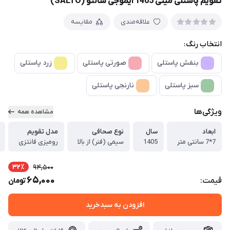
تقویم پاستلی مینی 1405 ایموجی سالتو (SALTO)
علاقه‌مندی
مقایسه
انتخاب رنگ:
بنفش پاستلی
صورتی پاستلی
زرد پاستلی
سبز پاستلی
نارنجی پاستلی
ویژگی‌ها
مشاهده همه
ابعاد
سال
نوع صحافی
مدل تقویم
7*7 سانتی متر
1405
سیمی (فنر) از بالا
رومیزی فانتزی
32٪
94,500
65,000
قیمت:
تومان
افزودن به سبدخرید