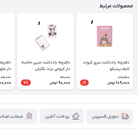
محصولات مرتبط
دفترچه یادداشت سری کیوت
دفترچه یادداشت جیبی حاشیه
دفترچه
لایف پیتیکو
دار کرومی برند نگارش
دار ملو
86,000
96,000
109,500
80,000
90,000
109,000
7٪
1٪
تومان
تومان
پرداخت آنلاین
ضمانت اصالت 
تحویل اکسپرس