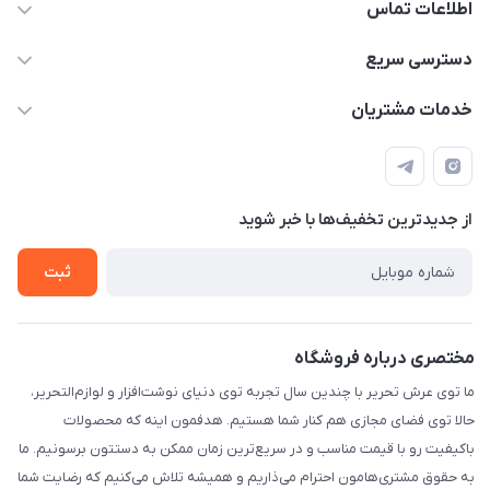
اطلاعات تماس
2424 3672 - 021
دسترسی سریع
info[at]arshtahrir.com
لیست محصولات
خدمات مشتریان
تهران - پیشوا - خیابان شهدای مدرسه - عرش تحریر
درباره ما
پرداخت الکترونیکی امن
راهنما
رویه ارسال کالا
از جدید‌ترین تخفیف‌ها با‌ خبر شوید
حریم خصوصی
تماس با ما
ثبت
مختصری درباره فروشگاه
ما توی عرش تحریر با چندین سال تجربه توی دنیای نوشت‌افزار و لوازم‌التحریر،
حالا توی فضای مجازی هم کنار شما هستیم. هدفمون اینه که محصولات
باکیفیت رو با قیمت مناسب و در سریع‌ترین زمان ممکن به دستتون برسونیم. ما
به حقوق مشتری‌هامون احترام می‌ذاریم و همیشه تلاش می‌کنیم که رضایت شما