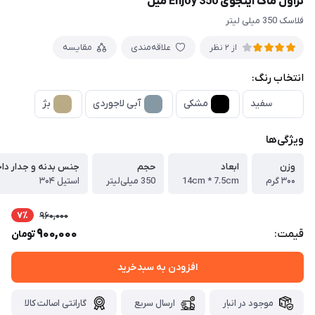
تراول ماگ اینجوی Enjoy 350 میل
فلاسک 350 میلی لیتر
علاقه‌مندی
مقایسه
از 2 نظر
انتخاب رنگ:
سفید
مشکی
آبی لاجوردی
بژ
ویژگی‌ها
وزن
ابعاد
حجم
جنس بدنه و جدار دا
۳۰۰ گرم
14cm * 7.5cm
350 میلی‌لیتر
استیل ۳۰۴
7٪
960,000
900,000
قیمت:
تومان
افزودن به سبدخرید
موجود در انبار
ارسال سریع
گارانتی اصالت کالا