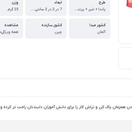
طرح
ابعاد
وزن
پاندا + شیر + پرنده + فلامینگو
7 در 2 در 2 سانتی متر
25 گرم
کشور مبدا
کشور سازنده
مشاهده
آلمان
چین
همه ویژگی‌ه
 همزمان پاک کن و تراش کار را برای دانش آموزان دلبندتان راحت تر کرده و 