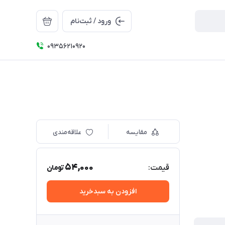
ورود / ثبت‌نام
09356210920
مقایسه
علاقه‌مندی
54,000
قیمت:
تومان
افزودن به سبدخرید