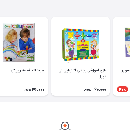
سوپر
بازی آموزشی ریاضی آهنربایی تی
چینه 20 قطعه رویش
تویز
46,000
260,000
40٪
تومان
تومان