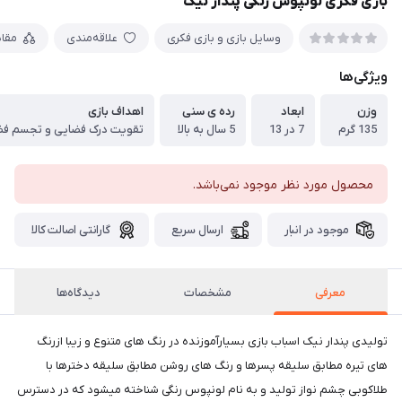
بازی فکری لونپوس رنگی پندار نیک
وسایل بازی و بازی فکری
علاقه‌مندی
مقا
ویژگی‌ها
وزن
ابعاد
رده ی سنی
اهداف بازی
135 گرم
7 در 13
5 سال به بالا
محصول مورد نظر موجود نمی‌باشد.
موجود در انبار
ارسال سریع
گارانتی اصالت کالا
معرفی
مشخصات
دیدگاه‌ها
تولیدی پندار نیک اسباب بازی بسیارآموزنده در رنگ های متنوع و زیبا ازرنگ
های تیره مطابق سلیقه پسرها و رنگ های روشن مطابق سلیقه دخترها با
طلاکوبی چشم نواز تولید و به نام لونپوس رنگی شناخته میشود که در دسترس