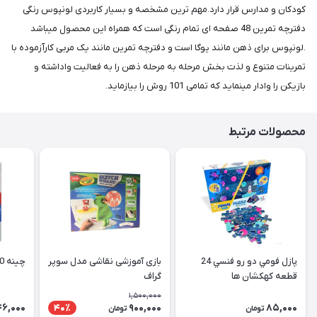
کودکان و مدارس قرار دارد.مهم ترین مشخصه و بسیار کاربردی لونپوس رنگی
دفترچه تمرین 48 صفحه ای تمام رنگی است که همراه این محصول میباشد
.لونپوس برای ذهن مانند یوگا است و دفترچه تمرین مانند یک مربی کارآزموده با
تمرینات متنوع و لذت بخش مرحله به مرحله ذهن را به فعالیت واداشته و
بازیکن را وادار مینماید که تمامی 101 روش را بیازماید.
محصولات مرتبط
پازل فومي دو رو فنسي 24
بازی آموزشی نقاشی مدل سوپر
چینه 20 قطعه رویش
قطعه كهكشان ها
گراف
1,500,000
46,000
900,000
85,000
40٪
تومان
تومان