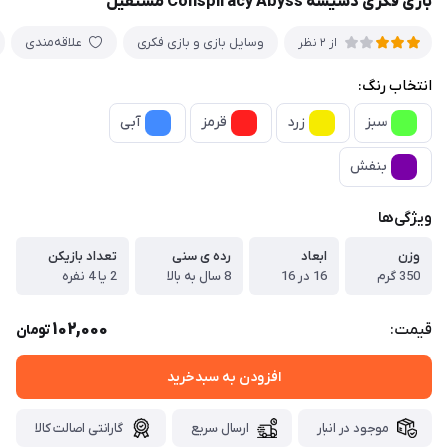
بازی فکری دسیسه Conspiracy Abyss مستفیل
وسایل بازی و بازی فکری
علاقه‌مندی
از 2 نظر
انتخاب رنگ:
سبز
زرد
قرمز
آبی
بنفش
ویژگی‌ها
وزن
ابعاد
رده ی سنی
تعداد بازیکن
350 گرم
16 در 16
8 سال به بالا
2 یا 4 نفره
102,000
قیمت:
تومان
افزودن به سبدخرید
موجود در انبار
ارسال سریع
گارانتی اصالت کالا