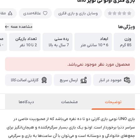
بازی فکری اونو تی تویز uno
وسایل بازی و بازی فکری
علاقه‌مندی
مقا
ویژگی‌ها
مشاهده همه
وزن
ابعاد
رده سنی
تعداد بازیکن
مح
85 گرم
6 * 10 سانتی متر
7 سال به بالا
2 تا 10 نفر
- تعداد 54
محصول مورد نظر موجود نمی‌باشد.
موجود در انبار
ارسال سریع
گارانتی اصالت کالا
توضیحات
مشخصات
دیدگاه‌ها
بازی UNO نوعی بازی کارتی دو تا ده نفره می‌باشد که از محبوبیت خاصی در
سراسر دنیا برخوردار است. اونـو یـک بازی بسیار سرگرم‌کننده و هیجان‌انگیز برای
جمع‌های خانوادگی و دوستانه است و می‌توان با آن ساعت‌ها به بازی و سرگرمی