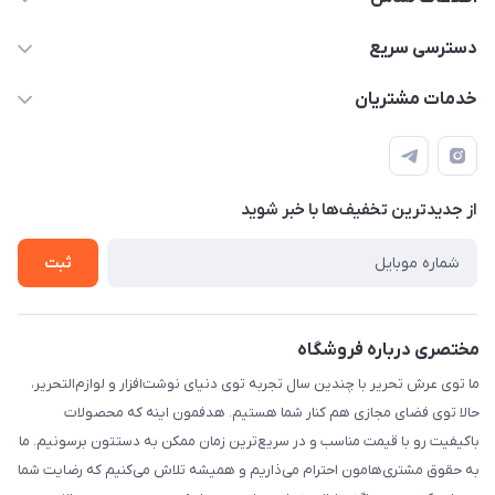
2424 3672 - 021
دسترسی سریع
info[at]arshtahrir.com
لیست محصولات
خدمات مشتریان
تهران - پیشوا - خیابان شهدای مدرسه - عرش تحریر
درباره ما
پرداخت الکترونیکی امن
راهنما
رویه ارسال کالا
از جدید‌ترین تخفیف‌ها با‌ خبر شوید
حریم خصوصی
تماس با ما
ثبت
مختصری درباره فروشگاه
ما توی عرش تحریر با چندین سال تجربه توی دنیای نوشت‌افزار و لوازم‌التحریر،
حالا توی فضای مجازی هم کنار شما هستیم. هدفمون اینه که محصولات
باکیفیت رو با قیمت مناسب و در سریع‌ترین زمان ممکن به دستتون برسونیم. ما
به حقوق مشتری‌هامون احترام می‌ذاریم و همیشه تلاش می‌کنیم که رضایت شما