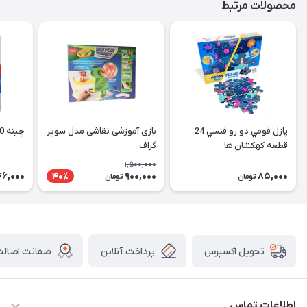
محصولات مرتبط
پازل فومي دو رو فنسي 24
بازی آموزشی نقاشی مدل سوپر
چینه 20 قطعه رویش
قطعه كهكشان ها
گراف
1,500,000
46,000
900,000
85,000
40٪
تومان
تومان
پرداخت آنلاین
ضمانت اصالت 
تحویل اکسپرس
اطلاعات تماس