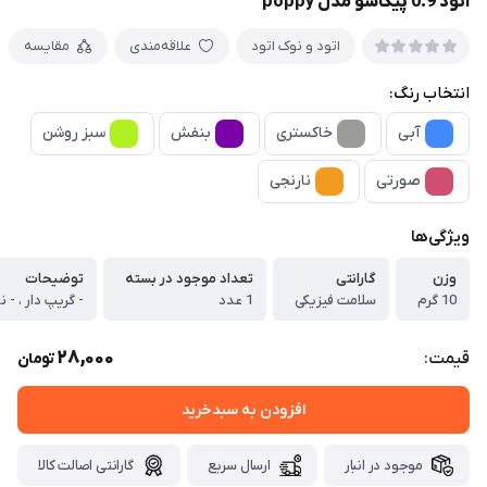
اتود 0.9 پیکاسو مدل poppy
اتود و نوک اتود
علاقه‌مندی
مقایسه
انتخاب رنگ:
آبی
خاکستری
بنفش
سبز روشن
صورتی
نارنجی
ویژگی‌ها
وزن
گارانتی
تعداد موجود در بسته
توضیحات
10 گرم
سلامت فیزیکی
1 عدد
28,000
قیمت:
تومان
افزودن به سبدخرید
موجود در انبار
ارسال سریع
گارانتی اصالت کالا