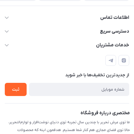
اطلاعات تماس
2424 3672 - 021
دسترسی سریع
info[at]arshtahrir.com
لیست محصولات
خدمات مشتریان
تهران - پیشوا - خیابان شهدای مدرسه - عرش تحریر
درباره ما
پرداخت الکترونیکی امن
راهنما
رویه ارسال کالا
از جدید‌ترین تخفیف‌ها با‌ خبر شوید
حریم خصوصی
تماس با ما
ثبت
مختصری درباره فروشگاه
ما توی عرش تحریر با چندین سال تجربه توی دنیای نوشت‌افزار و لوازم‌التحریر،
حالا توی فضای مجازی هم کنار شما هستیم. هدفمون اینه که محصولات